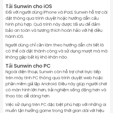
Tải Sunwin cho iOS
Đối với người dùng iPhone và iPad, Sunwin hỗ trợ cài
đặt thông qua trình duyệt hoặc hướng dẫn cấu
hình phù hợp. Quá trình này được tối ưu để đảm
bảo an toàn và tương thích hoàn hảo với hệ điều
hành iOS.
Người dùng chỉ cần làm theo hướng dẫn chi tiết là
có thể cài đặt thành công và sử dụng mượt mà mà
không gặp bất kỳ khó khăn nào.
Tải Sunwin cho PC
Ngoài điện thoại, Sunwin còn hỗ trợ chơi trực tiếp
trên máy tính PC thông qua trình duyệt web hoặc
phần mềm giả lập Android. Điều này giúp người chơi
có màn hình lớn hơn, trải nghiệm sống động hơn và
thao tác dễ dàng hơn.
Việc sử dụng trên PC đặc biệt phù hợp với những ai
muốn tận hưởng game trong thời gian dài với hiệu