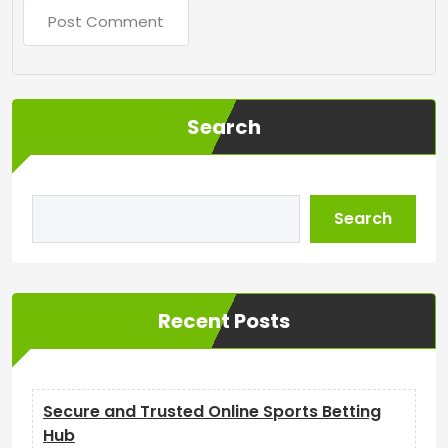
Search
Search
Recent Posts
Secure and Trusted Online Sports Betting
Hub