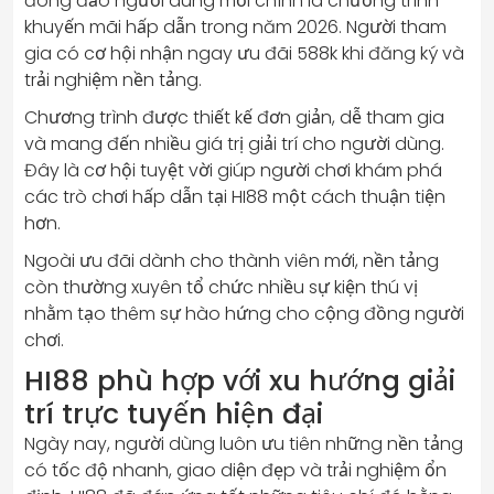
đông đảo người dùng mới chính là chương trình
khuyến mãi hấp dẫn trong năm 2026. Người tham
gia có cơ hội nhận ngay ưu đãi 588k khi đăng ký và
trải nghiệm nền tảng.
Chương trình được thiết kế đơn giản, dễ tham gia
và mang đến nhiều giá trị giải trí cho người dùng.
Đây là cơ hội tuyệt vời giúp người chơi khám phá
các trò chơi hấp dẫn tại HI88 một cách thuận tiện
hơn.
Ngoài ưu đãi dành cho thành viên mới, nền tảng
còn thường xuyên tổ chức nhiều sự kiện thú vị
nhằm tạo thêm sự hào hứng cho cộng đồng người
chơi.
HI88 phù hợp với xu hướng giải
trí trực tuyến hiện đại
Ngày nay, người dùng luôn ưu tiên những nền tảng
có tốc độ nhanh, giao diện đẹp và trải nghiệm ổn