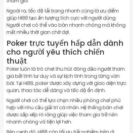
tham gia.
Ngoài ra, tốc độ tải trang nhanh cũng là ưu điểm
giúp HI88 tạo ấn tượng tích cực với người dùng.
Người chơi có thể vào bàn nhanh chóng mà không
mất nhiều thời gian chờ đợi.
Poker trực tuyến hấp dẫn dành
cho người yêu thích chiến
thuật
Poker luôn là trò chơi thu hút đông đảo người tham
gia bởi tính tư duy và sự kịch tính trong từng ván
bài. Tại HI88, poker được xây dựng với giao diện trực
quan, thao tác dễ dàng và tốc độ ổn định.
Người chơi có thể lựa chọn nhiều phòng chơi phù
hợp với nhu cầu giải trí cá nhân. Hệ thống bàn chơi
được sắp xếp rõ ràng giúp việc tham gia trở nên
nhanh chóng và tiện lợi hơn.
Bên cạnh đó, HI88 còn tối ưu trải nghiệm trên di