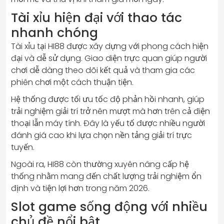
Tài xỉu hiện đại với thao tác
nhanh chóng
Tài xỉu tại HI88 được xây dựng với phong cách hiện
đại và dễ sử dụng. Giao diện trực quan giúp người
chơi dễ dàng theo dõi kết quả và tham gia các
phiên chơi một cách thuận tiện.
Hệ thống được tối ưu tốc độ phản hồi nhanh, giúp
trải nghiệm giải trí trở nên mượt mà hơn trên cả điện
thoại lẫn máy tính. Đây là yếu tố được nhiều người
đánh giá cao khi lựa chọn nền tảng giải trí trực
tuyến.
Ngoài ra, HI88 còn thường xuyên nâng cấp hệ
thống nhằm mang đến chất lượng trải nghiệm ổn
định và tiện lợi hơn trong năm 2026.
Slot game sống động với nhiều
chủ đề nổi bật