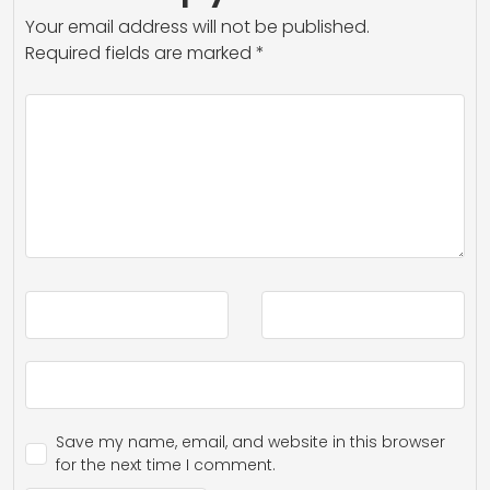
Your email address will not be published.
Required fields are marked
*
Save my name, email, and website in this browser
for the next time I comment.