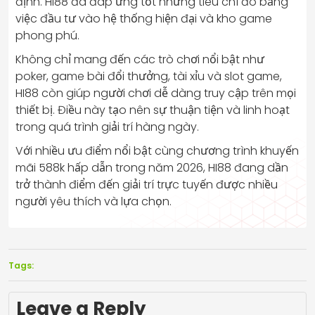
định. HI88 đã đáp ứng tốt những tiêu chí đó bằng
việc đầu tư vào hệ thống hiện đại và kho game
phong phú.
Không chỉ mang đến các trò chơi nổi bật như
poker, game bài đổi thưởng, tài xỉu và slot game,
HI88 còn giúp người chơi dễ dàng truy cập trên mọi
thiết bị. Điều này tạo nên sự thuận tiện và linh hoạt
trong quá trình giải trí hàng ngày.
Với nhiều ưu điểm nổi bật cùng chương trình khuyến
mãi 588k hấp dẫn trong năm 2026, HI88 đang dần
trở thành điểm đến giải trí trực tuyến được nhiều
người yêu thích và lựa chọn.
Tags:
Leave a Reply