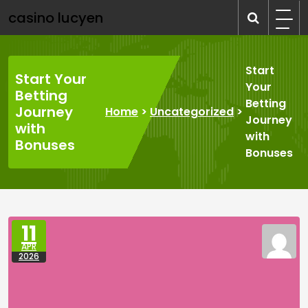
Skip
casino lucyen
to
content
Start
Start Your
Your
Betting
Betting
Journey
Home
>
Uncategorized
>
Journey
with
with
Bonuses
Bonuses
11
APR
2026