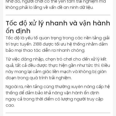
Nhờ đó, người chơi có thể yên tâm trải nghiệm mà
không phải lo lắng về vấn đề an ninh dữ liệu.
Tốc độ xử lý nhanh và vận hành
ổn định
Tốc độ là yếu tố quan trọng trong các nền tảng giải
trí trực tuyến. Z188 được tối ưu hệ thống nhằm đảm
bảo mọi thao tác diễn ra nhanh chóng.
Từ việc đăng nhập, chọn trò chơi cho đến xử lý kết
quả, tất cả đều được thực hiện gần như tức thì. Điều
này mang lại cảm giác liền mạch và không bị gián
đoạn trong quá trình trải nghiệm.
Ngoài ra, nền tảng cũng thường xuyên nâng cấp hệ
thống để đảm bảo khả năng vận hành ổn định
ngay cả trong thời điểm có lượng người truy cập
cao.