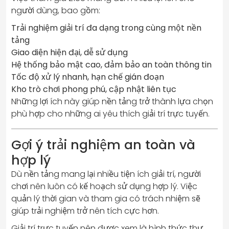
người dùng, bao gồm:
Trải nghiệm giải trí đa dạng trong cùng một nền
tảng
Giao diện hiện đại, dễ sử dụng
Hệ thống bảo mật cao, đảm bảo an toàn thông tin
Tốc độ xử lý nhanh, hạn chế gián đoạn
Kho trò chơi phong phú, cập nhật liên tục
Những lợi ích này giúp nền tảng trở thành lựa chọn
phù hợp cho những ai yêu thích giải trí trực tuyến.
Gợi ý trải nghiệm an toàn và
hợp lý
Dù nền tảng mang lại nhiều tiện ích giải trí, người
chơi nên luôn có kế hoạch sử dụng hợp lý. Việc
quản lý thời gian và tham gia có trách nhiệm sẽ
giúp trải nghiệm trở nên tích cực hơn.
Giải trí trực tuyến nên được xem là hình thức thư