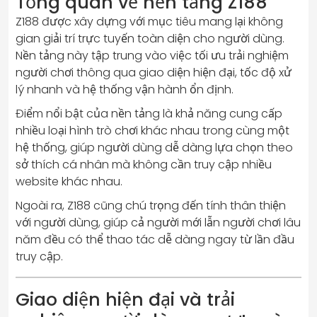
Tổng quan về nền tảng Z188
Z188 được xây dựng với mục tiêu mang lại không
gian giải trí trực tuyến toàn diện cho người dùng.
Nền tảng này tập trung vào việc tối ưu trải nghiệm
người chơi thông qua giao diện hiện đại, tốc độ xử
lý nhanh và hệ thống vận hành ổn định.
Điểm nổi bật của nền tảng là khả năng cung cấp
nhiều loại hình trò chơi khác nhau trong cùng một
hệ thống, giúp người dùng dễ dàng lựa chọn theo
sở thích cá nhân mà không cần truy cập nhiều
website khác nhau.
Ngoài ra, Z188 cũng chú trọng đến tính thân thiện
với người dùng, giúp cả người mới lẫn người chơi lâu
năm đều có thể thao tác dễ dàng ngay từ lần đầu
truy cập.
Giao diện hiện đại và trải