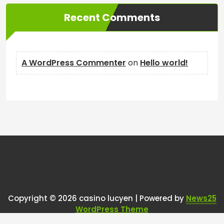
Recent Comments
A WordPress Commenter
on
Hello world!
Copyright © 2026 casino lucyen | Powered by
News25
WordPress Theme