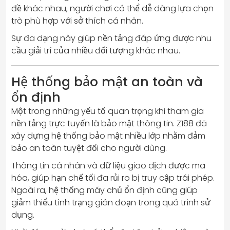
đề khác nhau, người chơi có thể dễ dàng lựa chọn
trò phù hợp với sở thích cá nhân.
Sự đa dạng này giúp nền tảng đáp ứng được nhu
cầu giải trí của nhiều đối tượng khác nhau.
Hệ thống bảo mật an toàn và
ổn định
Một trong những yếu tố quan trọng khi tham gia
nền tảng trực tuyến là bảo mật thông tin. Z188 đã
xây dựng hệ thống bảo mật nhiều lớp nhằm đảm
bảo an toàn tuyệt đối cho người dùng.
Thông tin cá nhân và dữ liệu giao dịch được mã
hóa, giúp hạn chế tối đa rủi ro bị truy cập trái phép.
Ngoài ra, hệ thống máy chủ ổn định cũng giúp
giảm thiểu tình trạng gián đoạn trong quá trình sử
dụng.