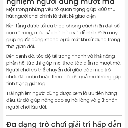
nghiệm người dùng mượt mà
Một trong những yếu tố quan trọng giúp Z188 thu
hút người chơi chính là thiết kế giao diện.
Nền tảng được tối ưu theo phong cách hiện đại, bố
cục rõ ràng, màu sắc hài hòa và dễ nhìn. Điều này
giúp người dùng không bị rối mắt khi sử dụng trong
thời gian dài.
Bên cạnh đó, tốc độ tải trang nhanh và khả năng
phản hồi tức thì giúp mọi thao tác diễn ra mượt mà.
Người chơi có thể chuyển đổi giữa các mục trò
chơi, đặt cược hoặc theo dõi kết quả mà không gặp
tình trạng giật lag.
Trải nghiệm người dùng được xem là ưu tiên hàng
đầu, từ đó giúp nâng cao sự hài lòng và giữ chân
người chơi lâu dài.
Đa dạng trò chơi giải trí hấp dẫn