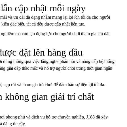
dẫn cập nhật mỗi ngày
mãi và ưu đãi đa dạng nhằm mang lại lợi ích tối đa cho người
iện đặc biệt, tất cả đều được cập nhật liên tục.
 nghiệm mà còn tạo động lực cho người chơi tham gia lâu dài
được đặt lên hàng đầu
ười dùng thông qua việc lắng nghe phản hồi và nâng cấp hệ thống
àng giải đáp thắc mắc và hỗ trợ người chơi trong thời gian ngắn
 nạp rút và tham gia trò chơi để đảm bảo sự tiện lợi tối đa.
không gian giải trí chất
chơi phong phú và dịch vụ hỗ trợ chuyên nghiệp, J188 đã xây
à đáng tin cậy.