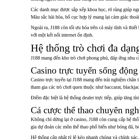
Các danh mục được sắp xếp khoa học, rõ ràng giúp ng
Màu sắc hài hòa, bố cục hợp lý mang lại cảm giác thoải 
Ngoài ra, J188 còn tối ưu hóa trên cả máy tính và thiết
với một kết nối internet ổn định.
Hệ thống trò chơi đa dạn
J188 mang đến kho trò chơi phong phú, đáp ứng nhu cầu
Casino trực tuyến sống động
Casino trực tuyến tại J188 mang đến trải nghiệm chân t
tham gia các trò chơi quen thuộc như baccarat, blackjac
Điểm đặc biệt là hệ thống dealer trực tiếp, giúp tăng t
Cá cược thể thao chuyên ngh
Không chỉ dừng lại ở casino, J188 còn cung cấp hệ thố
gia dự đoán các môn thể thao phổ biến như bóng đá, bóng
Hệ thống cập nhật tỷ lệ kèo nhanh chóng và chính xác,