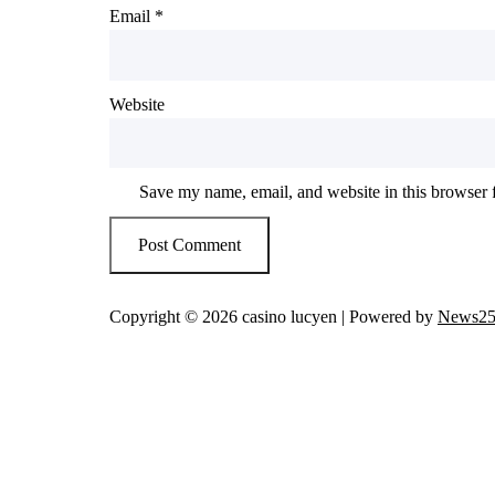
Email
*
Website
Save my name, email, and website in this browser 
Copyright © 2026 casino lucyen | Powered by
News25