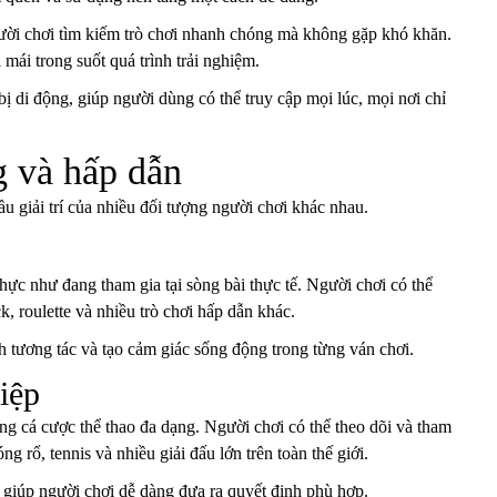
ười chơi tìm kiếm trò chơi nhanh chóng mà không gặp khó khăn.
mái trong suốt quá trình trải nghiệm.
 bị di động, giúp người dùng có thể truy cập mọi lúc, mọi nơi chỉ
g và hấp dẫn
 giải trí của nhiều đối tượng người chơi khác nhau.
hực như đang tham gia tại sòng bài thực tế. Người chơi có thể
k, roulette và nhiều trò chơi hấp dẫn khác.
ính tương tác và tạo cảm giác sống động trong từng ván chơi.
iệp
ng cá cược thể thao đa dạng. Người chơi có thể theo dõi và tham
 rổ, tennis và nhiều giải đấu lớn trên toàn thế giới.
 giúp người chơi dễ dàng đưa ra quyết định phù hợp.