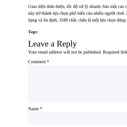
Giao diện thân thiện, tốc độ xử lý nhanh, bảo mật cao 
này trở thành lựa chọn phổ biến của nhiều người chơi. 
dạng và ổn định, J188 chắc chắn là một lựa chọn đáng 
Tags:
Leave a Reply
Your email address will not be published.
Required fie
Comment
*
Name
*