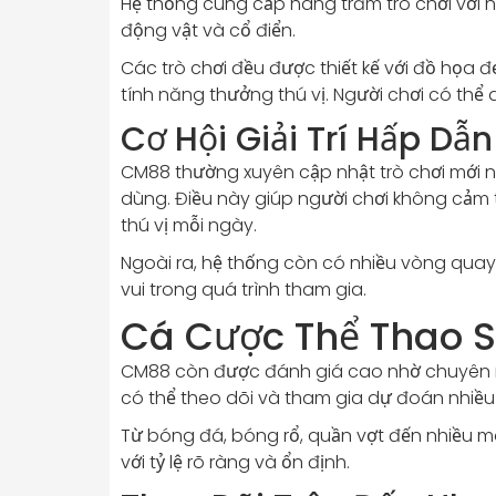
Hệ thống cung cấp hàng trăm trò chơi với n
động vật và cổ điển.
Các trò chơi đều được thiết kế với đồ họa
tính năng thưởng thú vị. Người chơi có thể 
Cơ Hội Giải Trí Hấp Dẫ
CM88 thường xuyên cập nhật trò chơi mới 
dùng. Điều này giúp người chơi không cảm
thú vị mỗi ngày.
Ngoài ra, hệ thống còn có nhiều vòng qua
vui trong quá trình tham gia.
Cá Cược Thể Thao S
CM88 còn được đánh giá cao nhờ chuyên m
có thể theo dõi và tham gia dự đoán nhiều g
Từ bóng đá, bóng rổ, quần vợt đến nhiều mô
với tỷ lệ rõ ràng và ổn định.