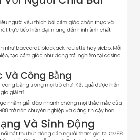
 Với Người Chia Bài
nhiều người yêu thích bởi cảm giác chân thực và
t trực tiếp hiện đại, mang đến hình ảnh chất
n như baccarat, blackjack, roulette hay sicbo. Mỗi
ệp, tạo cảm giác như đang trải nghiệm tại casino
c Và Công Bằng
 công bằng trong mọi trò chơi. Kết quả được hiển
a giải trí.
n tục nhằm giải đáp nhanh chóng mọi thắc mắc của
CM88 trở nên chuyên nghiệp và đáng tin cậy hơn.
Dạng Và Sinh Động
ổi bật thu hút đông đảo người tham gia tại CM88.