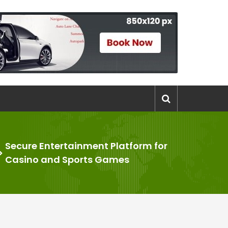
Secure Entertainment Platform for
>
Casino and Sports Games