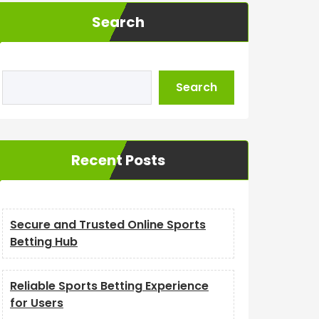
Search
Search
Recent Posts
Secure and Trusted Online Sports
Betting Hub
Reliable Sports Betting Experience
for Users