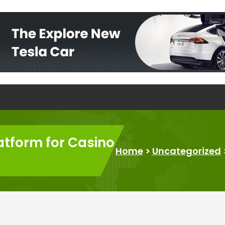
atform for Casino
Home
>
Uncategorized