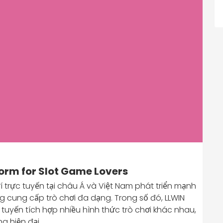
form for Slot Game Lovers
í trực tuyến tại châu Á và Việt Nam phát triển mạnh
ng cung cấp trò chơi đa dạng. Trong số đó, LLWIN
c tuyến tích hợp nhiều hình thức trò chơi khác nhau,
g hiện đại.