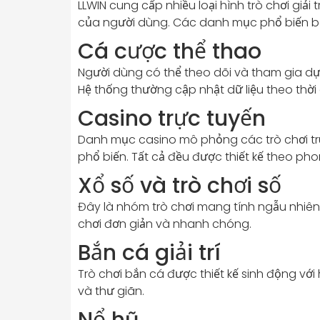
LLWIN cung cấp nhiều loại hình trò chơi giải 
của người dùng. Các danh mục phổ biến 
Cá cược thể thao
Người dùng có thể theo dõi và tham gia d
Hệ thống thường cập nhật dữ liệu theo thời 
Casino trực tuyến
Danh mục casino mô phỏng các trò chơi tru
phổ biến. Tất cả đều được thiết kế theo pho
Xổ số và trò chơi số
Đây là nhóm trò chơi mang tính ngẫu nhiê
chơi đơn giản và nhanh chóng.
Bắn cá giải trí
Trò chơi bắn cá được thiết kế sinh động với 
và thư giãn.