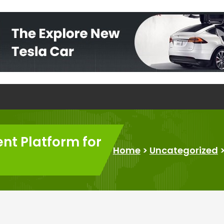
nt Platform for
Home
>
Uncategorized