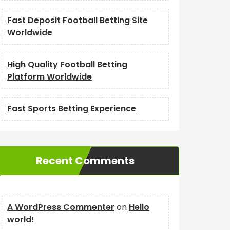
Fast Deposit Football Betting Site
Worldwide
High Quality Football Betting
Platform Worldwide
Fast Sports Betting Experience
Recent Comments
A WordPress Commenter
on
Hello
world!