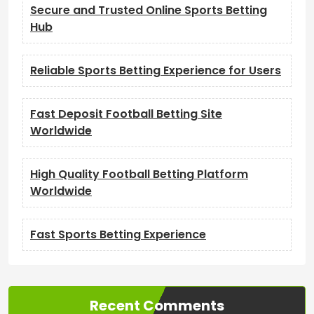
Secure and Trusted Online Sports Betting
Hub
Reliable Sports Betting Experience for Users
Fast Deposit Football Betting Site
Worldwide
High Quality Football Betting Platform
Worldwide
Fast Sports Betting Experience
Recent Comments