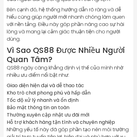
Bên cạnh đó, hệ thống hướng dẫn rõ ràng và dễ
hiểu cũng giúp người mới nhanh chóng làm quen
với nền tảng. Điều này góp phần nâng cao sự hài
lòng và mang lại cảm giác thuận tiện cho người
dùng.
Vì Sao QS88 Được Nhiều Người
Quan Tâm?
QS88 ngày càng khẳng định vị thế của mình nhờ
nhiều ưu điểm nổi bật như:
Giao diện hiện đại và dễ thao tác
Kho trò chơi phong phú và hấp dẫn
Tốc độ xử lý nhanh và ổn định
Bảo mật thông tin an toàn
Thường xuyên cập nhật ưu đãi mới
Hỗ trợ khách hàng tận tình và chuyên nghiệp
Những yếu tố này đã góp phần tạo nên môi trường
giải trí trực tuyến tiện lợi, hiện đại và phù hợp với xu