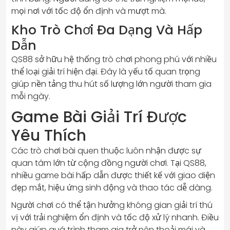
mọi nơi với tốc độ ổn định và mượt mà.
Kho Trò Chơi Đa Dạng Và Hấp
Dẫn
QS88 sở hữu hệ thống trò chơi phong phú với nhiều
thể loại giải trí hiện đại. Đây là yếu tố quan trọng
giúp nền tảng thu hút số lượng lớn người tham gia
mỗi ngày.
Game Bài Giải Trí Được
Yêu Thích
Các trò chơi bài quen thuộc luôn nhận được sự
quan tâm lớn từ cộng đồng người chơi. Tại QS88,
nhiều game bài hấp dẫn được thiết kế với giao diện
đẹp mắt, hiệu ứng sinh động và thao tác dễ dàng.
Người chơi có thể tận hưởng không gian giải trí thú
vị với trải nghiệm ổn định và tốc độ xử lý nhanh. Điều
này giúp quá trình tham gia trở nên thoải mái và