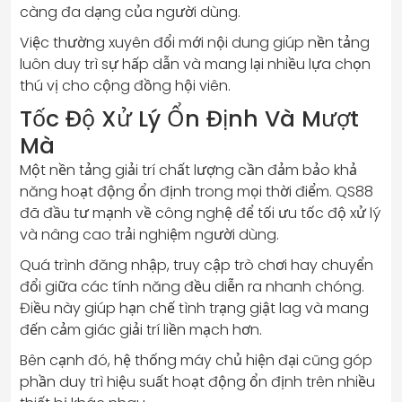
càng đa dạng của người dùng.
Việc thường xuyên đổi mới nội dung giúp nền tảng
luôn duy trì sự hấp dẫn và mang lại nhiều lựa chọn
thú vị cho cộng đồng hội viên.
Tốc Độ Xử Lý Ổn Định Và Mượt
Mà
Một nền tảng giải trí chất lượng cần đảm bảo khả
năng hoạt động ổn định trong mọi thời điểm. QS88
đã đầu tư mạnh về công nghệ để tối ưu tốc độ xử lý
và nâng cao trải nghiệm người dùng.
Quá trình đăng nhập, truy cập trò chơi hay chuyển
đổi giữa các tính năng đều diễn ra nhanh chóng.
Điều này giúp hạn chế tình trạng giật lag và mang
đến cảm giác giải trí liền mạch hơn.
Bên cạnh đó, hệ thống máy chủ hiện đại cũng góp
phần duy trì hiệu suất hoạt động ổn định trên nhiều