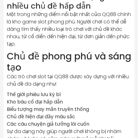
nhiều chủ đề hấp dẫn
Một trong những điểm nổi bật nhất của QQ88 chính
là kho game slot phong phú. Người chơi có thể dễ
dàng tìm thấy nhiều loại trò chơi với chủ đề khác
nhau, từ cổ điển đến hiện đại, từ đơn giản đến phức
tạp.
Chủ đề phong phú và sáng
tạo
Các trò chơi slot tại QQ88 được xây dựng với nhiều
chủ đề đa dạng như:
Thế giới phiêu lưu kỳ bí
Kho báu cổ đại hấp dẫn
Biểu tượng may mắn truyền thống
Chủ đề hiện đại đầy màu sắc
Các câu chuyện giả tưởng lôi cuốn
Sự đa dạng này giúp người chơi không bị nhàm