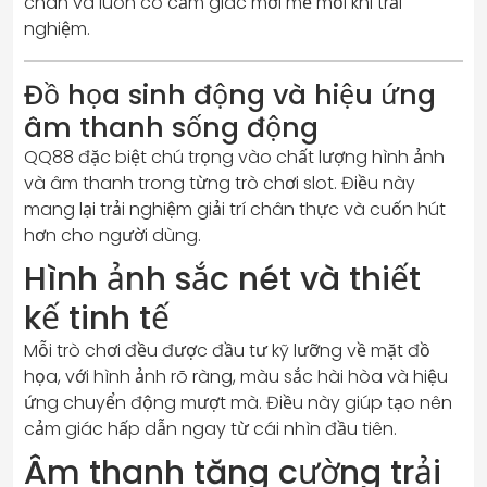
chán và luôn có cảm giác mới mẻ mỗi khi trải
nghiệm.
Đồ họa sinh động và hiệu ứng
âm thanh sống động
QQ88 đặc biệt chú trọng vào chất lượng hình ảnh
và âm thanh trong từng trò chơi slot. Điều này
mang lại trải nghiệm giải trí chân thực và cuốn hút
hơn cho người dùng.
Hình ảnh sắc nét và thiết
kế tinh tế
Mỗi trò chơi đều được đầu tư kỹ lưỡng về mặt đồ
họa, với hình ảnh rõ ràng, màu sắc hài hòa và hiệu
ứng chuyển động mượt mà. Điều này giúp tạo nên
cảm giác hấp dẫn ngay từ cái nhìn đầu tiên.
Âm thanh tăng cường trải