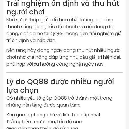
Trải nghiệm ổn định và thu hút
người chơi
Nhờ sự kết hợp giữa đồ họa chất lượng cao, âm
thanh sống động, tốc độ nhanh và nội dung đa
dạng, slot game tại QQ88 mang đến trải nghiệm giải
trí ổn định và hấp dẫn.
Nền tảng này đang ngày càng thu hút nhiều người
chơi nhờ khả năng đáp ứng nhu cầu giải trí hiện đại,
phù hợp với xu hướng công nghệ ngày nay.
Lý do QQ88 được nhiều người
lựa chọn
Có nhiều yếu tố giúp QQ88 trở thành một trong
những nền tảng được quan tâm:
Kho game phong phú và liên tục cập nhật
Trải nghiệm mượt mà, tốc độ cao
Giao diện thân thiện, dễ sử dụng