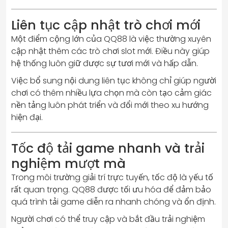
Liên tục cập nhật trò chơi mới
Một điểm cộng lớn của QQ88 là việc thường xuyên
cập nhật thêm các trò chơi slot mới. Điều này giúp
hệ thống luôn giữ được sự tươi mới và hấp dẫn.
Việc bổ sung nội dung liên tục không chỉ giúp người
chơi có thêm nhiều lựa chọn mà còn tạo cảm giác
nền tảng luôn phát triển và đổi mới theo xu hướng
hiện đại.
Tốc độ tải game nhanh và trải
nghiệm mượt mà
Trong môi trường giải trí trực tuyến, tốc độ là yếu tố
rất quan trọng. QQ88 được tối ưu hóa để đảm bảo
quá trình tải game diễn ra nhanh chóng và ổn định.
Người chơi có thể truy cập và bắt đầu trải nghiệm