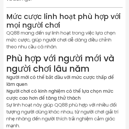
Mức cược linh hoạt phù hợp với
mọi người chơi
QQ88 mang đến sự linh hoạt trong việc lựa chọn
mức cược, giúp người chơi dễ dàng điều chỉnh
theo nhu cầu cá nhân.
Phù hợp với người mới và
người chơi lâu năm
Người mới có thể bắt đầu với mức cược thấp để
làm quen
Người chơi có kinh nghiệm có thể lựa chọn mức
cược cao hơn để tăng thử thách
Sự linh hoạt này giúp QQ88 phù hợp với nhiều đối
tượng người dùng khác nhau, từ người chơi giải trí
nhẹ nhàng đến người thích trải nghiệm cảm giác
mạnh.