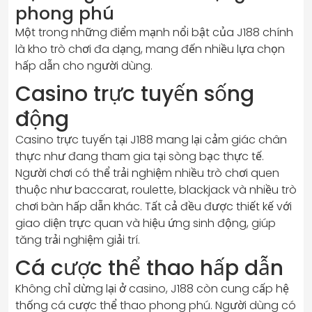
phong phú
Một trong những điểm mạnh nổi bật của J188 chính
là kho trò chơi đa dạng, mang đến nhiều lựa chọn
hấp dẫn cho người dùng.
Casino trực tuyến sống
động
Casino trực tuyến tại J188 mang lại cảm giác chân
thực như đang tham gia tại sòng bạc thực tế.
Người chơi có thể trải nghiệm nhiều trò chơi quen
thuộc như baccarat, roulette, blackjack và nhiều trò
chơi bàn hấp dẫn khác. Tất cả đều được thiết kế với
giao diện trực quan và hiệu ứng sinh động, giúp
tăng trải nghiệm giải trí.
Cá cược thể thao hấp dẫn
Không chỉ dừng lại ở casino, J188 còn cung cấp hệ
thống cá cược thể thao phong phú. Người dùng có