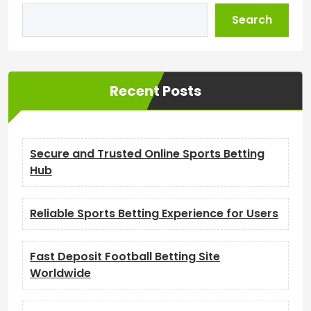
Search
Recent Posts
Secure and Trusted Online Sports Betting
Hub
Reliable Sports Betting Experience for Users
Fast Deposit Football Betting Site
Worldwide