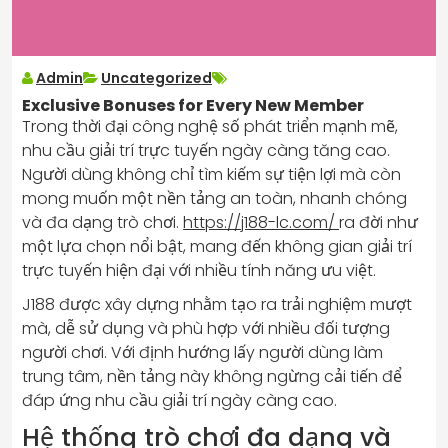
Admin
Uncategorized
Exclusive Bonuses for Every New Member
Trong thời đại công nghệ số phát triển mạnh mẽ,
nhu cầu giải trí trực tuyến ngày càng tăng cao.
Người dùng không chỉ tìm kiếm sự tiện lợi mà còn
mong muốn một nền tảng an toàn, nhanh chóng
và đa dạng trò chơi.
https://j188-lc.com/
ra đời như
một lựa chọn nổi bật, mang đến không gian giải trí
trực tuyến hiện đại với nhiều tính năng ưu việt.
J188 được xây dựng nhằm tạo ra trải nghiệm mượt
mà, dễ sử dụng và phù hợp với nhiều đối tượng
người chơi. Với định hướng lấy người dùng làm
trung tâm, nền tảng này không ngừng cải tiến để
đáp ứng nhu cầu giải trí ngày càng cao.
Hệ thống trò chơi đa dạng và