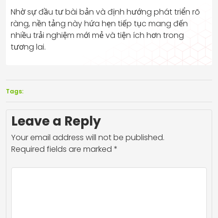
Nhờ sự đầu tư bài bản và định hướng phát triển rõ
ràng, nền tảng này hứa hẹn tiếp tục mang đến
nhiều trải nghiệm mới mẻ và tiện ích hơn trong
tương lai.
Tags:
Leave a Reply
Your email address will not be published.
Required fields are marked
*