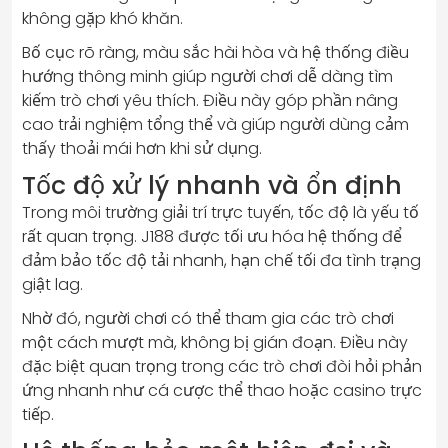
không gặp khó khăn.
Bố cục rõ ràng, màu sắc hài hòa và hệ thống điều
hướng thông minh giúp người chơi dễ dàng tìm
kiếm trò chơi yêu thích. Điều này góp phần nâng
cao trải nghiệm tổng thể và giúp người dùng cảm
thấy thoải mái hơn khi sử dụng.
Tốc độ xử lý nhanh và ổn định
Trong môi trường giải trí trực tuyến, tốc độ là yếu tố
rất quan trọng. J188 được tối ưu hóa hệ thống để
đảm bảo tốc độ tải nhanh, hạn chế tối đa tình trạng
giật lag.
Nhờ đó, người chơi có thể tham gia các trò chơi
một cách mượt mà, không bị gián đoạn. Điều này
đặc biệt quan trọng trong các trò chơi đòi hỏi phản
ứng nhanh như cá cược thể thao hoặc casino trực
tiếp.