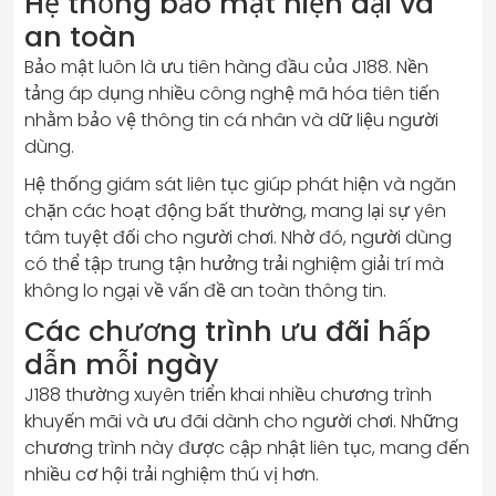
Hệ thống bảo mật hiện đại và
an toàn
Bảo mật luôn là ưu tiên hàng đầu của J188. Nền
tảng áp dụng nhiều công nghệ mã hóa tiên tiến
nhằm bảo vệ thông tin cá nhân và dữ liệu người
dùng.
Hệ thống giám sát liên tục giúp phát hiện và ngăn
chặn các hoạt động bất thường, mang lại sự yên
tâm tuyệt đối cho người chơi. Nhờ đó, người dùng
có thể tập trung tận hưởng trải nghiệm giải trí mà
không lo ngại về vấn đề an toàn thông tin.
Các chương trình ưu đãi hấp
dẫn mỗi ngày
J188 thường xuyên triển khai nhiều chương trình
khuyến mãi và ưu đãi dành cho người chơi. Những
chương trình này được cập nhật liên tục, mang đến
nhiều cơ hội trải nghiệm thú vị hơn.