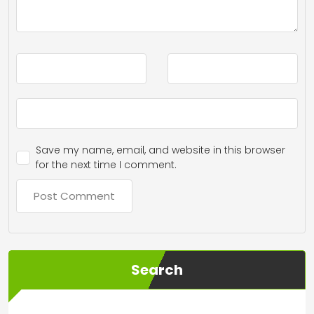
Save my name, email, and website in this browser
for the next time I comment.
Search