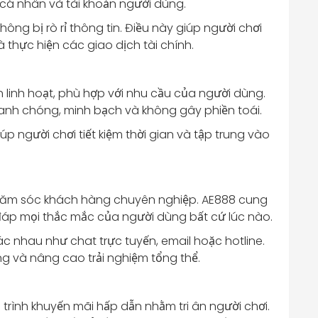
 cá nhân và tài khoản người dùng.
ng bị rò rỉ thông tin. Điều này giúp người chơi
thực hiện các giao dịch tài chính.
 linh hoạt, phù hợp với nhu cầu của người dùng.
hanh chóng, minh bạch và không gây phiền toái.
iúp người chơi tiết kiệm thời gian và tập trung vào
 chăm sóc khách hàng chuyên nghiệp. AE888 cung
i đáp mọi thắc mắc của người dùng bất cứ lúc nào.
ác nhau như chat trực tuyến, email hoặc hotline.
g và nâng cao trải nghiệm tổng thể.
ình khuyến mãi hấp dẫn nhằm tri ân người chơi.