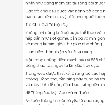
nhận như đang tham gia tại sòng bài thực t
Các trò chơi đều được vận hành bởi công n
bạch, tạo niềm tin tuyệt đối cho người tham
Trò Chơi Giải Trí Hiện Đại
Không chỉ dừng lại ở cá cược thể thao và ca
hấp dẫn như slot game, bắn cá và mini gam
và mang lại cảm giác thư giãn nhẹ nhàng.
Giao Diện Thân Thiện Và Dễ Sử Dụng
Một trong những điểm mạnh của AE888 chính l
dàng thao tác ngay từ lần đầu truy cập.
Trang web được thiết kế rõ ràng, bố cục hợ
chóng. Đồng thời, nền tảng này cũng hỗ trợ 
và máy tính để bàn, đảm bảo trải nghiệm mư
Hệ Thống Bảo Mật Cao Và An Toàn
An toàn thông tin luôn là yếu tố quan trọn