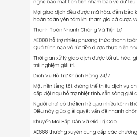
nghệ bảo mật tiên tiến nhằm bảo vệ dữ liệu
Mọi giao dịch đều được mã hóa, đảm bảo khô
hoàn toàn yên tâm khi tham gia cá cược và 
Thanh Toán Nhanh Chóng Và Tiện Lợi
AE888 hỗ trợ nhiều phương thức thanh toán
Quá trình nạp và rút tiền được thực hiện n
Thời gian xử lý giao dịch được tối ưu hóa, g
trải nghiệm giải trí.
Dịch Vụ Hỗ Trợ Khách Hàng 24/7
Một nền tảng tốt không thể thiếu dịch vụ
cấp đội ngũ hỗ trợ nhiệt tình, sẵn sàng giả
Người chơi có thể liên hệ qua nhiều kênh kh
Điều này giúp giải quyết vấn đề nhanh chón
Khuyến Mãi Hấp Dẫn Và Giá Trị Cao
AE888 thường xuyên cung cấp các chương tr