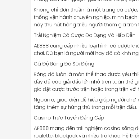
Không chỉ đơn thuần là một trang cá cược
thống vận hành chuyên nghiệp, minh bạch v
này thu hút hàng triệu người tham gia trên t
Trải Nghiệm Cá Cược Đa Dạng Và Hấp Dẫn
AE888 cung cấp nhiều loại hình cá cược k
chơi. Dù bạn là người mới hay đã có kinh ng
Cá Độ Bóng Đá Sôi Động
Bóng đá luôn là môn thể thao được yêu thí
đầy đủ các giải đấu lớn nhỏ trên toàn thế gi
gia đặt cược trước trận hoặc trong trận vớ
Ngoài ra, giao diện dễ hiểu giúp người chơi
tăng thêm sự hứng thú trong mỗi trận đấu.
Casino Trực Tuyến Đẳng Cấp
AE888 mang đến trải nghiệm casino sống độ
roulette, blackjack và nhiều trò khác. Hệ t