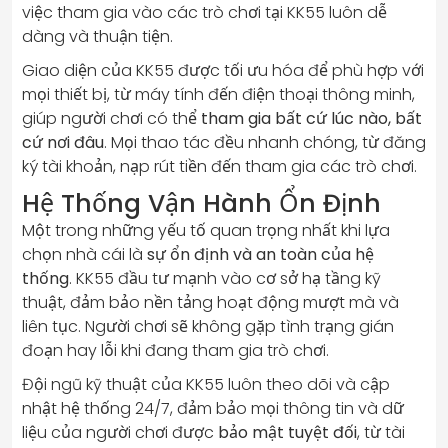
việc tham gia vào các trò chơi tại KK55 luôn dễ
dàng và thuận tiện.
Giao diện của KK55 được tối ưu hóa để phù hợp với
mọi thiết bị, từ máy tính đến điện thoại thông minh,
giúp người chơi có thể
tham gia bất cứ lúc nào, bất
cứ nơi đâu
. Mọi thao tác đều nhanh chóng, từ đăng
ký tài khoản, nạp rút tiền đến tham gia các trò chơi.
Hệ Thống Vận Hành Ổn Định
Một trong những yếu tố quan trọng nhất khi lựa
chọn nhà cái là
sự ổn định và an toàn của hệ
thống
. KK55 đầu tư mạnh vào cơ sở hạ tầng kỹ
thuật, đảm bảo nền tảng hoạt động mượt mà và
liên tục. Người chơi sẽ không gặp tình trạng gián
đoạn hay lỗi khi đang tham gia trò chơi.
Đội ngũ kỹ thuật của KK55 luôn theo dõi và cập
nhật hệ thống 24/7, đảm bảo mọi thông tin và dữ
liệu của người chơi được
bảo mật tuyệt đối
, từ tài