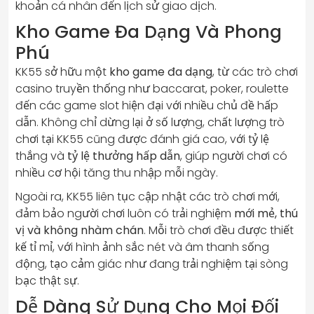
khoản cá nhân đến lịch sử giao dịch.
Kho Game Đa Dạng Và Phong
Phú
KK55 sở hữu một
kho game đa dạng
, từ các trò chơi
casino truyền thống như baccarat, poker, roulette
đến các game slot hiện đại với nhiều chủ đề hấp
dẫn. Không chỉ dừng lại ở số lượng, chất lượng trò
chơi tại KK55 cũng được đánh giá cao, với tỷ lệ
thắng và
tỷ lệ thưởng hấp dẫn
, giúp người chơi có
nhiều cơ hội tăng thu nhập mỗi ngày.
Ngoài ra, KK55 liên tục cập nhật các trò chơi mới,
đảm bảo người chơi luôn có trải nghiệm
mới mẻ, thú
vị và không nhàm chán
. Mỗi trò chơi đều được thiết
kế tỉ mỉ, với hình ảnh sắc nét và âm thanh sống
động, tạo cảm giác như đang trải nghiệm tại sòng
bạc thật sự.
Dễ Dàng Sử Dụng Cho Mọi Đối