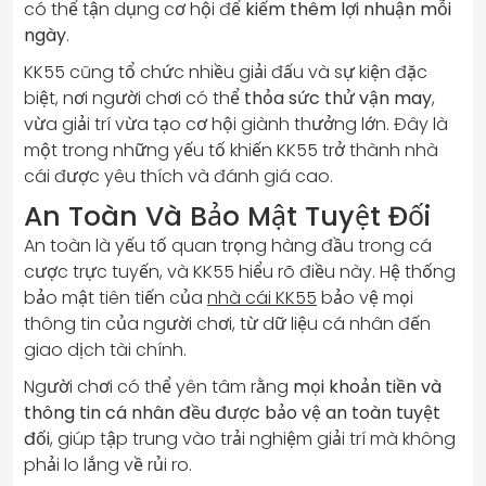
có thể tận dụng cơ hội để
kiếm thêm lợi nhuận mỗi
ngày
.
KK55 cũng tổ chức nhiều giải đấu và sự kiện đặc
biệt, nơi người chơi có thể
thỏa sức thử vận may
,
vừa giải trí vừa tạo cơ hội giành thưởng lớn. Đây là
một trong những yếu tố khiến KK55 trở thành nhà
cái được yêu thích và đánh giá cao.
An Toàn Và Bảo Mật Tuyệt Đối
An toàn là yếu tố quan trọng hàng đầu trong cá
cược trực tuyến, và KK55 hiểu rõ điều này. Hệ thống
bảo mật tiên tiến của
nhà cái KK55
bảo vệ mọi
thông tin của người chơi, từ dữ liệu cá nhân đến
giao dịch tài chính.
Người chơi có thể yên tâm rằng
mọi khoản tiền và
thông tin cá nhân đều được bảo vệ an toàn tuyệt
đối
, giúp tập trung vào trải nghiệm giải trí mà không
phải lo lắng về rủi ro.