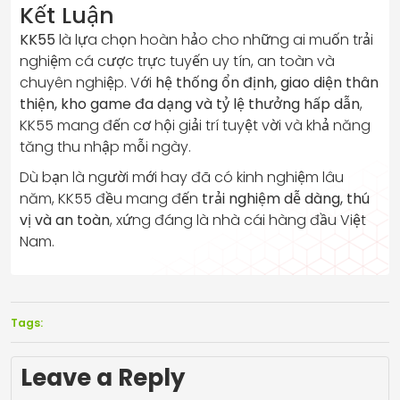
Kết Luận
KK55
là lựa chọn hoàn hảo cho những ai muốn trải
nghiệm cá cược trực tuyến uy tín, an toàn và
chuyên nghiệp. Với
hệ thống ổn định, giao diện thân
thiện, kho game đa dạng và tỷ lệ thưởng hấp dẫn
,
KK55 mang đến cơ hội giải trí tuyệt vời và khả năng
tăng thu nhập mỗi ngày.
Dù bạn là người mới hay đã có kinh nghiệm lâu
năm, KK55 đều mang đến
trải nghiệm dễ dàng, thú
vị và an toàn
, xứng đáng là nhà cái hàng đầu Việt
Nam.
Tags:
Leave a Reply