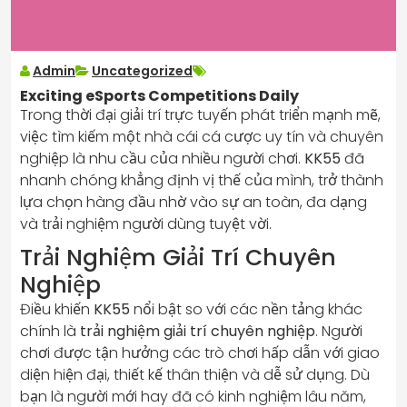
Admin
Uncategorized
Exciting eSports Competitions Daily
Trong thời đại giải trí trực tuyến phát triển mạnh mẽ,
việc tìm kiếm một nhà cái cá cược uy tín và chuyên
nghiệp là nhu cầu của nhiều người chơi.
KK55
đã
nhanh chóng khẳng định vị thế của mình, trở thành
lựa chọn hàng đầu nhờ vào sự an toàn, đa dạng
và trải nghiệm người dùng tuyệt vời.
Trải Nghiệm Giải Trí Chuyên
Nghiệp
Điều khiến
KK55
nổi bật so với các nền tảng khác
chính là
trải nghiệm giải trí chuyên nghiệp
. Người
chơi được tận hưởng các trò chơi hấp dẫn với giao
diện hiện đại, thiết kế thân thiện và dễ sử dụng. Dù
bạn là người mới hay đã có kinh nghiệm lâu năm,